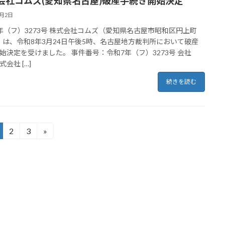
会社コムズ(愛知県名古屋)破産手続き開始決定
4月2日
年（フ）3273号 株式会社コムズ（愛知県名古屋市昭和区円上町
**）は、令和8年3月24日午後5時、名古屋地方裁判所において破産
始決定を受けました。 事件番号：令和7年（フ）3273号 会社
会社 […]
続きを読む
2
3
»
固
固
定
定
ペ
ペ
ー
ー
ジ
ジ