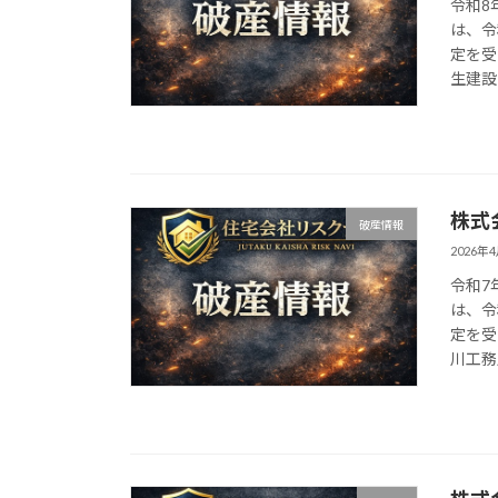
令和8
は、令
定を受
生建設 
株式
破産情報
2026年
令和7
は、令
定を受
川工務店