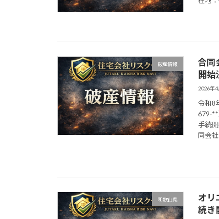
在地：徳
合同
破産情報
開始
2026年
令和8
679
手続開
同会社令
オリ
和歌山県
続き