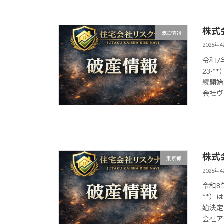
株式
破産情報
2026年
令和7
23-
続開始
会社ヴィ
株式
東京都
2026年
令和8
**）
始決定
会社アイ