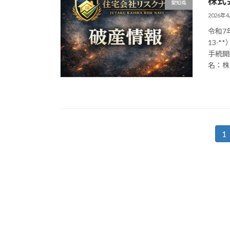
株式
愛知県
2026年
令和7
13-
手続開
名：株式
投
1
固
定
稿
ペ
の
ー
ジ
ペ
ー