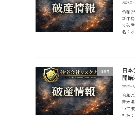
2026年
令和7
新中島
て破産
名：オリ
日本
佐賀県
開始
2026年
令和7
新木場
いて破
社名： 