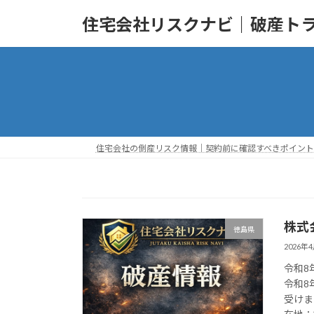
コ
ナ
住宅会社リスクナビ｜破産ト
ン
ビ
テ
ゲ
ン
ー
ツ
シ
へ
ョ
ス
ン
キ
に
ッ
移
住宅会社の倒産リスク情報｜契約前に確認すべきポイント
プ
動
株式
徳島県
2026年
令和8
令和8
受けま