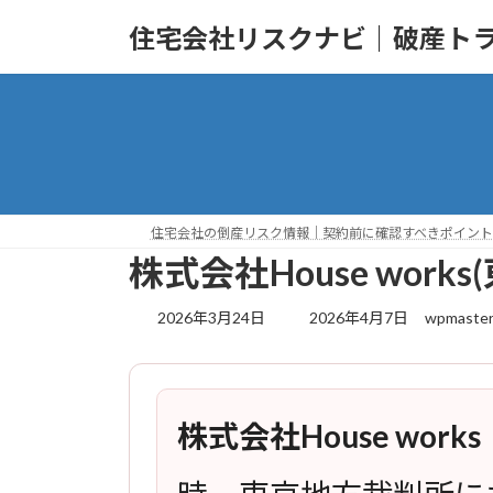
コ
ナ
住宅会社リスクナビ｜破産ト
ン
ビ
テ
ゲ
ン
ー
ツ
シ
へ
ョ
ス
ン
キ
に
ッ
移
住宅会社の倒産リスク情報｜契約前に確認すべきポイント
プ
動
株式会社House wo
最
2026年3月24日
2026年4月7日
wpmaste
終
更
新
日
株式会社House works
時
: