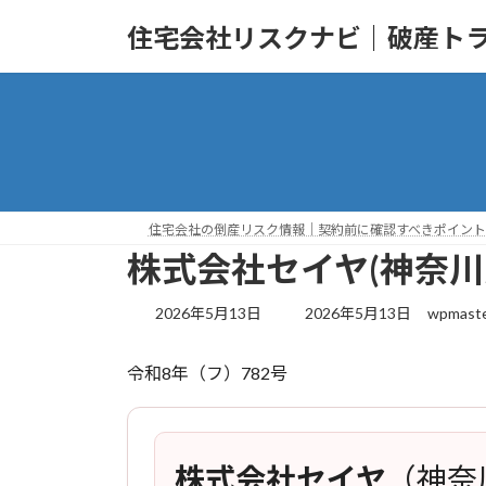
コ
ナ
住宅会社リスクナビ｜破産ト
ン
ビ
テ
ゲ
ン
ー
ツ
シ
へ
ョ
ス
ン
キ
に
ッ
移
住宅会社の倒産リスク情報｜契約前に確認すべきポイント
プ
動
株式会社セイヤ(神奈
最
2026年5月13日
2026年5月13日
wpmast
終
更
令和8年（フ）782号
新
日
時
:
株式会社セイヤ
（神奈