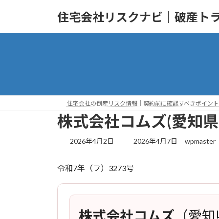
コ
ナ
住宅会社リスクナビ｜破産ト
ン
ビ
テ
ゲ
ン
ー
ツ
シ
へ
ョ
ス
ン
キ
に
ッ
移
住宅会社の倒産リスク情報｜契約前に確認すべきポイント
プ
動
株式会社コムズ(愛知
最
2026年4月2日
2026年4月7日
wpmaster
終
更
令和7年（フ）3273号
新
日
時
:
株式会社コムズ
（愛知