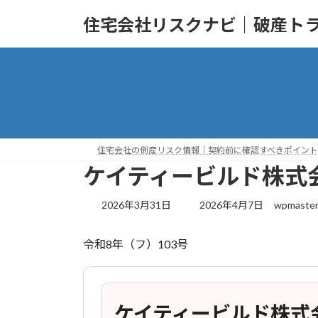
コ
ナ
住宅会社リスクナビ｜破産ト
ン
ビ
テ
ゲ
ン
ー
ツ
シ
へ
ョ
ス
ン
キ
に
ッ
移
住宅会社の倒産リスク情報｜契約前に確認すべきポイント
プ
動
ケイティービルド株式
最
2026年3月31日
2026年4月7日
wpmaste
終
更
令和8年（フ）103号
新
日
時
:
ケイティービルド株式